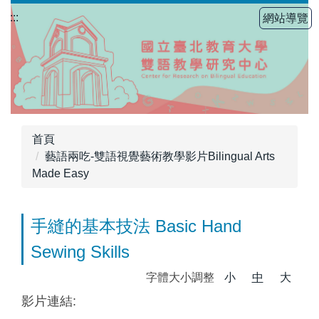
跳
:::
網站導覽
到
主
要
內
容
區
首頁
藝語兩吃-雙語視覺藝術教學影片Bilingual Arts
Made Easy
手縫的基本技法 Basic Hand
Sewing Skills
字體大小調整
小
中
大
影片連結: