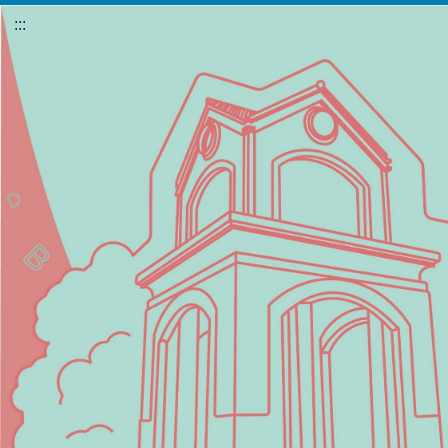
跳
:::
到
主
要
內
容
區