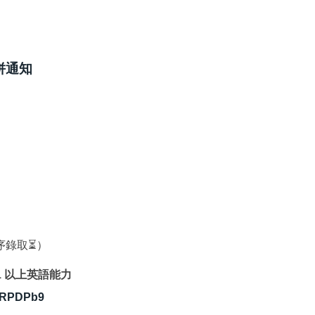
併通知
序錄取⏳）
B1 以上英語能力
d7RPDPb9