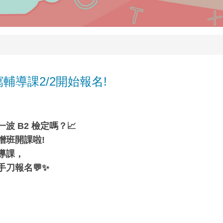
寫輔導課2/2開始報名!
 B2 檢定嗎？📈
增班開課啦!
導課
，
刀報名💬✨