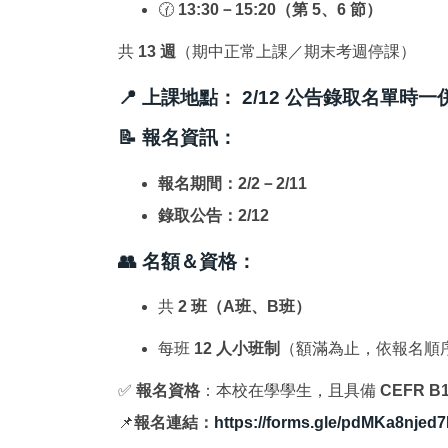
🕜
13:30－15:20（第 5、6 節）
共
13 週
（期中正常上課／期末考週停課）
📍 上課地點：
2/12 公告錄取名單時一
📝 報名資訊：
報名期間：2/2－2/11
錄取公告：2/12
👥 名額＆資格：
共
2 班（A班、B班）
每班
12 人小班制
（額滿為止，依報名順
✅
報名資格
：本校在學學生，且具備
CEFR 
📌
報名連結：
https://forms.gle/pdMKa8nje