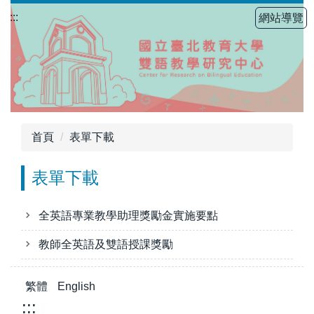
跳
:::
網站導覽
到
主
要
內
容
區
首頁
表單下載
表單下載
全英語專業教學助理獎勵金實施要點
教師全英語及雙語授課獎勵
繁體
English
:::