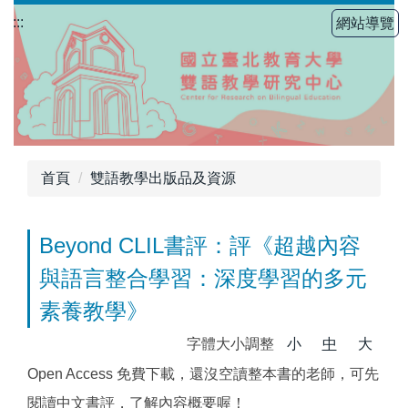
跳
:::
網站導覽
到
主
要
內
容
區
首頁
雙語教學出版品及資源
Beyond CLIL書評：評《超越內容
與語言整合學習：深度學習的多元
素養教學》
字體大小調整
小
中
大
Open Access 免費下載，還沒空讀整本書的老師，可先
閱讀中文書評，了解內容概要喔！